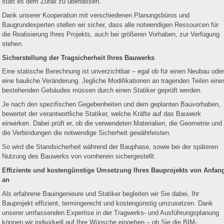
statt es dem Zufall zu überlassen.
Dank unserer Kooperation mit verschiedenen Planungsbüros und
Baugrundexperten stellen wir sicher, dass alle notwendigen Ressourcen für
die Realisierung Ihres Projekts, auch bei größeren Vorhaben, zur Verfügung
stehen.
Sicherstellung der Tragsicherheit Ihres Bauwerks
Eine statische Berechnung ist unverzichtbar – egal ob für einen Neubau oder
eine bauliche Veränderung. Jegliche Modifikationen an tragenden Teilen eine
bestehenden Gebäudes müssen durch einen Statiker geprüft werden.
Je nach den spezifischen Gegebenheiten und dem geplanten Bauvorhaben,
bewertet der verantwortliche Statiker, welche Kräfte auf das Bauwerk
einwirken. Dabei prüft er, ob die verwendeten Materialien, die Geometrie und
die Verbindungen die notwendige Sicherheit gewährleisten.
So wird die Standsicherheit während der Bauphase, sowie bei der späteren
Nutzung des Bauwerks von vornherein sichergestellt.
Effiziente und kostengünstige Umsetzung Ihres Bauprojekts von Anfan
an
Als erfahrene Bauingenieure und Statiker begleiten wir Sie dabei, Ihr
Bauprojekt effizient, termingerecht und kostengünstig umzusetzen. Dank
unserer umfassenden Expertise in der Tragwerks- und Ausführungsplanung
können wir individuell auf Ihre Wünsche eingehen – ob Sie die BIM-