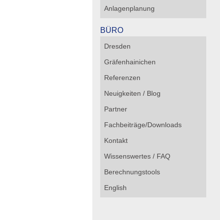
Anlagenplanung
BÜRO
Dresden
Gräfenhainichen
Referenzen
Neuigkeiten / Blog
Partner
Fachbeiträge/Downloads
Kontakt
Wissenswertes / FAQ
Berechnungstools
English