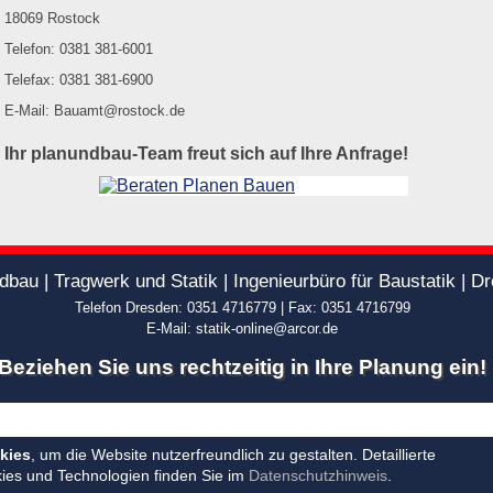
18069 Rostock
Telefon: 0381 381-6001
Telefax: 0381 381-6900
E-Mail: Bauamt@rostock.de
Ihr planundbau-Team freut sich auf Ihre Anfrage!
dbau | Tragwerk und Statik | Ingenieurbüro für Baustatik | D
Telefon Dresden: 0351 4716779 | Fax: 0351 4716799
E-Mail: statik-online@arcor.de
Beziehen Sie uns rechtzeitig in Ihre Planung ein!
kies
, um die Website nutzerfreundlich zu gestalten. Detaillierte
ies und Technologien finden Sie im
Datenschutzhinweis
.