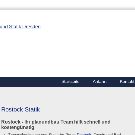
Startseite
Anfahrt
Kontakt
Rostock Statik
Rostock - Ihr planundbau Team hilft schnell und
kostengünstig
Tragwerksplanung und Statik im Raum
Rostock
, Tessin und Bad