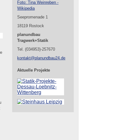
Foto: Tina Weinreben -
Wikipedia
Seepromenade 1
18119 Rostock
planundbau
Tragwerk+Statik
Tel. (034953)-257670
se
kontakt@planundbau24.de
Aktuelle Projekte
u
t