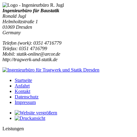
Ingenieurbüro für Baustatik
Ronald Jugl
Helmholtzstraße 1
01069
Dresden
Germany
Telefon
(
work
)
:
0351 4716779
Tele
fax
:
0351 4716799
Mobil:
statik-online@arcor.de
http://tragwerk-und-statik.de
Startseite
Anfahrt
Kontakt
Datenschutz
Impressum
Leistungen