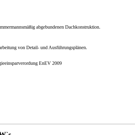
r zimmermannsmäßig abgebundenen Dachkonstruktion.
rbeitung von Detail- und Ausführungsplänen.
rgieeinsparverordung EnEV 2009
KW`s