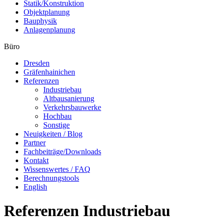
Statik/Konstruktion
Objektplanung
Bauphysik
Anlagenplanung
Büro
Dresden
Gräfenhainichen
Referenzen
Industriebau
Altbausanierung
Verkehrsbauwerke
Hochbau
Sonstige
Neuigkeiten / Blog
Partner
Fachbeiträge/Downloads
Kontakt
Wissenswertes / FAQ
Berechnungstools
English
Referenzen Industriebau