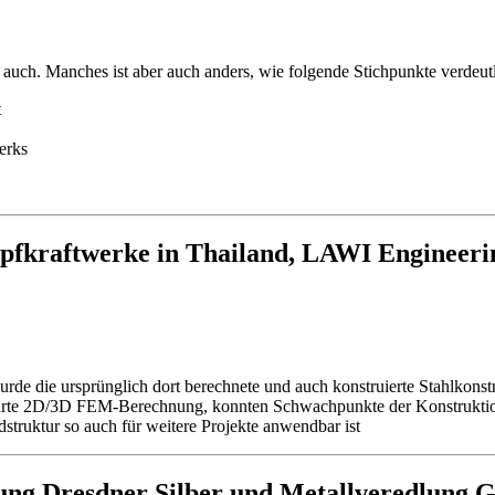
 auch. Manches ist aber auch anders, wie folgende Stichpunkte verdeut
t
werks
mpfkraftwerke in Thailand, LAWI Engineeri
de die ursprünglich dort berechnete und auch konstruierte Stahlkonstr
hrte 2D/3D FEM-Berechnung, konnten Schwachpunkte der Konstruktion a
dstruktur so auch für weitere Projekte anwendbar ist
rung Dresdner Silber und Metallveredlung